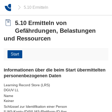
5.10 Ermitteln von Gefährdungen, Belastungen 
5.10 Ermitteln von
Gefährdungen, Belastungen
und Ressourcen
Start
Informationen über die beim Start übermittelten
personenbezogenen Daten
Learning Record Store (LRS)
DGUV LL
Name
Keiner
Schlüssel zur Identifikation einer Person
ILIAS-Konto-ID@ILIAS-Plattform-ID.ilias