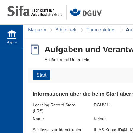
Magazin
Bibliothek
Themenfelder
Auf
Magazin
Aufgaben und Verantwo
Erklärfilm mit Untertiteln
Start
Informationen über die beim Start übe
Learning Record Store
DGUV LL
(LRS)
Name
Keiner
Schlüssel zur Identifikation
ILIAS-Konto-ID@ILIAS