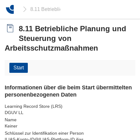
8.11 Betriebliche Planung und Steuerung von A
8.11 Betriebliche Planung und
Steuerung von
Arbeitsschutzmaßnahmen
Start
Informationen über die beim Start übermittelten
personenbezogenen Daten
Learning Record Store (LRS)
DGUV LL
Name
Keiner
Schlüssel zur Identifikation einer Person
ILIAS-Konto-ID@ILIAS-Plattform-ID.ilias