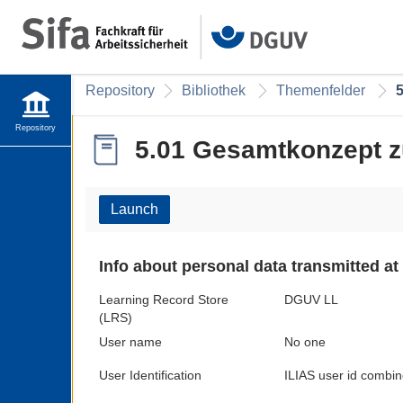
Repository
Bibliothek
Themenfelder
Repository
5.01 Gesamtkonzept z
Launch
Info about personal data transmitted at
Learning Record Store
DGUV LL
(LRS)
User name
No one
User Identification
ILIAS user id combin