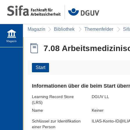
Magazin
Bibliothek
Themenfelder
Sif
Magazin
7.08 Arbeitsmedizin
Start
Informationen über die beim Start übe
Learning Record Store
DGUV LL
(LRS)
Name
Keiner
Schlüssel zur Identifikation
ILIAS-Konto-ID@ILIAS
einer Person