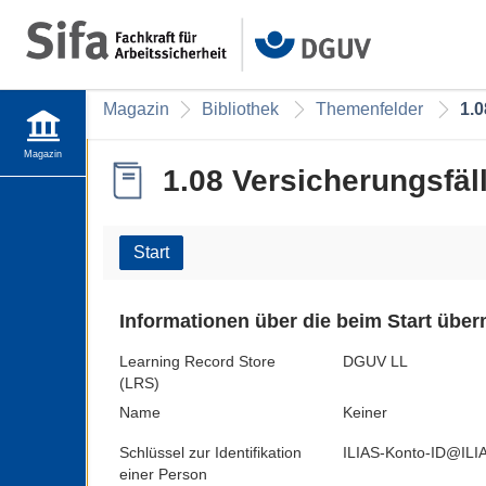
Magazin
Bibliothek
Themenfelder
1.0
Magazin
1.08 Versicherungsfäl
Start
Informationen über die beim Start übe
Learning Record Store
DGUV LL
(LRS)
Name
Keiner
Schlüssel zur Identifikation
ILIAS-Konto-ID@ILIAS
einer Person