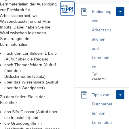
Lernmaterialien der Ausbildung
zur Fachkraft für
Bedienung
Arbeitssicherheit, wie
von
Wissensbausteine und Mini-
Inputs. Dabei haben Sie die
Arbeitssitu
Wahl zwischen folgenden
Sortierungen der
ationen
Lernmaterialien:
und
nach den Lernfeldern 1 bis 5
Lernmodul
(Aufruf über die Regale)
nach Themenfeldern (Aufruf
en
über den
Typ:
Bildschirmarbeitsplatz)
xAPI/cmi5
über das Wissensnetz (Aufruf
über das Wandposter)
Tipps zum
Zu dem finden Sie in der
Bibliothek
Durcharbei
das Sifa-Glossar (Aufruf über
ten von
die Infostehle) und
Lernmateri
die Grundbegriffe im
Arbeitsschutz (Aufruf über den