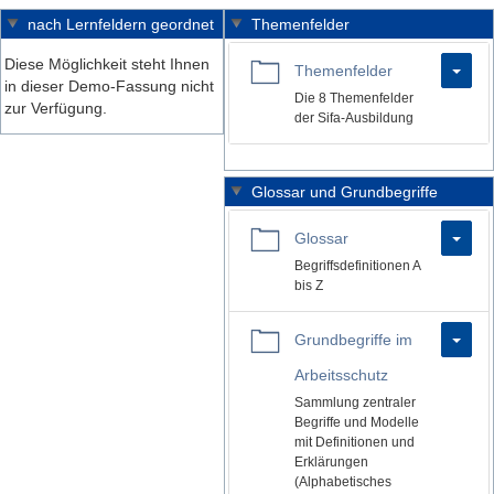
nach Lernfeldern geordnet
Themenfelder
Diese Möglichkeit steht Ihnen
L
Themenfelder
in dieser Demo-Fassung nicht
Die 8 Themenfelder
e
zur Verfügung.
der Sifa-Ausbildung
e
r
Glossar und Grundbegriffe
e
L
Glossar
r
Begriffsdefinitionen A
e
T
bis Z
e
i
Grundbegriffe im
r
t
Arbeitsschutz
e
e
Sammlung zentraler
r
l
Begriffe und Modelle
mit Definitionen und
T
Erklärungen
i
(Alphabetisches