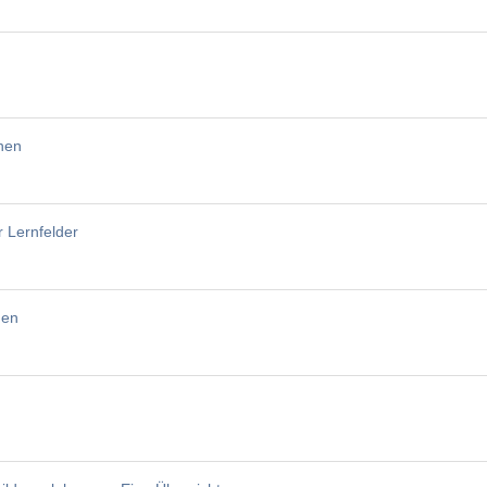
onen
 Lernfelder
gen