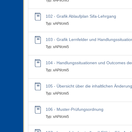
Typ: xAPI/cmi5
102 - Grafik Ablaufplan Sifa-Lehrgang
Typ: xAPI/cmi5
103 - Grafik Lernfelder und Handlungssituati
Typ: xAPI/cmi5
104 - Handlungssituationen und Outcomes der
Typ: xAPI/cmi5
105 - Übersicht über die inhaltlichen Änderun
Typ: xAPI/cmi5
106 - Muster-Prüfungsordnung
Typ: xAPI/cmi5