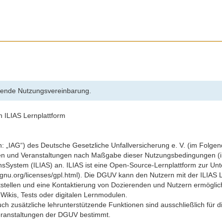
lgende Nutzungsvereinbarung.
 ILIAS Lernplattform
en: „IAG“) des Deutsche Gesetzliche Unfallversicherung e. V. (im Folge
en und Veranstaltungen nach Maßgabe dieser Nutzungsbedingungen (i
ionsSystem (ILIAS) an. ILIAS ist eine Open-Source-Lernplattform zur U
.gnu.org/licenses/gpl.html). Die DGUV kann den Nutzern mit der ILIAS L
eitstellen und eine Kontaktierung von Dozierenden und Nutzern ermögl
Wikis, Tests oder digitalen Lernmodulen.
ch zusätzliche lehrunterstützende Funktionen sind ausschließlich für 
anstaltungen der DGUV bestimmt.