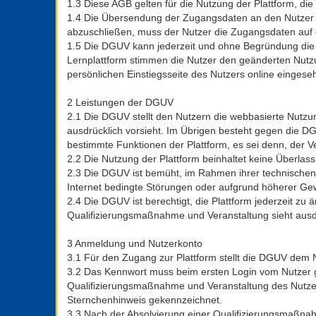
1.3 Diese AGB gelten für die Nutzung der Plattform, die
1.4 Die Übersendung der Zugangsdaten an den Nutzer st
abzuschließen, muss der Nutzer die Zugangsdaten auf d
1.5 Die DGUV kann jederzeit und ohne Begründung die A
Lernplattform stimmen die Nutzer den geänderten Nutz
persönlichen Einstiegsseite des Nutzers online einges
2 Leistungen der DGUV
2.1 Die DGUV stellt den Nutzern die webbasierte Nutzu
ausdrücklich vorsieht. Im Übrigen besteht gegen die 
bestimmte Funktionen der Plattform, es sei denn, der 
2.2 Die Nutzung der Plattform beinhaltet keine Überlass
2.3 Die DGUV ist bemüht, im Rahmen ihrer technischen
Internet bedingte Störungen oder aufgrund höherer Gew
2.4 Die DGUV ist berechtigt, die Plattform jederzeit zu
Qualifizierungsmaßnahme und Veranstaltung sieht ausd
3 Anmeldung und Nutzerkonto
3.1 Für den Zugang zur Plattform stellt die DGUV dem 
3.2 Das Kennwort muss beim ersten Login vom Nutzer ge
Qualifizierungsmaßnahme und Veranstaltung des Nutzers
Sternchenhinweis gekennzeichnet.
3.3 Nach der Absolvierung einer Qualifizierungsmaßna