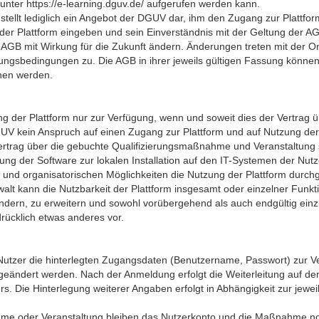
 unter https://e-learning.dguv.de/ aufgerufen werden kann.
ellt lediglich ein Angebot der DGUV dar, ihm den Zugang zur Plattfor
er Plattform eingeben und sein Einverständnis mit der Geltung der AG
GB mit Wirkung für die Zukunft ändern. Änderungen treten mit der Onl
ungsbedingungen zu. Die AGB in ihrer jeweils gültigen Fassung könn
ehen werden.
ng der Plattform nur zur Verfügung, wenn und soweit dies der Vertrag
DGUV kein Anspruch auf einen Zugang zur Plattform und auf Nutzung d
Vertrag über die gebuchte Qualifizierungsmaßnahme und Veranstaltung s
ung der Software zur lokalen Installation auf den IT-Systemen der Nutz
 und organisatorischen Möglichkeiten die Nutzung der Plattform durc
alt kann die Nutzbarkeit der Plattform insgesamt oder einzelner Funkt
 ändern, zu erweitern und sowohl vorübergehend als auch endgültig einz
rücklich etwas anderes vor.
Nutzer die hinterlegten Zugangsdaten (Benutzername, Passwort) zur V
ändert werden. Nach der Anmeldung erfolgt die Weiterleitung auf den
. Die Hinterlegung weiterer Angaben erfolgt in Abhängigkeit zur jewe
hme oder Veranstaltung bleiben das Nutzerkonto und die Maßnahme noch