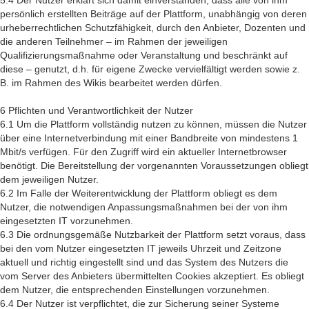
5.4 Der Nutzer erklärt sich damit einverstanden, dass alle von ihm
persönlich erstellten Beiträge auf der Plattform, unabhängig von deren
urheberrechtlichen Schutzfähigkeit, durch den Anbieter, Dozenten und
die anderen Teilnehmer – im Rahmen der jeweiligen
Qualifizierungsmaßnahme oder Veranstaltung und beschränkt auf
diese – genutzt, d.h. für eigene Zwecke vervielfältigt werden sowie z.
B. im Rahmen des Wikis bearbeitet werden dürfen.
6 Pflichten und Verantwortlichkeit der Nutzer
6.1 Um die Plattform vollständig nutzen zu können, müssen die Nutzer
über eine Internetverbindung mit einer Bandbreite von mindestens 1
Mbit/s verfügen. Für den Zugriff wird ein aktueller Internetbrowser
benötigt. Die Bereitstellung der vorgenannten Voraussetzungen obliegt
dem jeweiligen Nutzer.
6.2 Im Falle der Weiterentwicklung der Plattform obliegt es dem
Nutzer, die notwendigen Anpassungsmaßnahmen bei der von ihm
eingesetzten IT vorzunehmen.
6.3 Die ordnungsgemäße Nutzbarkeit der Plattform setzt voraus, dass
bei den vom Nutzer eingesetzten IT jeweils Uhrzeit und Zeitzone
aktuell und richtig eingestellt sind und das System des Nutzers die
vom Server des Anbieters übermittelten Cookies akzeptiert. Es obliegt
dem Nutzer, die entsprechenden Einstellungen vorzunehmen.
6.4 Der Nutzer ist verpflichtet, die zur Sicherung seiner Systeme