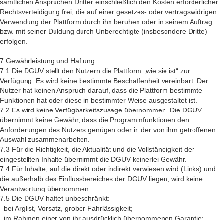
sämtlichen Ansprüchen Dritter einschließlich den Kosten erforderlicher
Rechtsverteidigung frei, die auf einer gesetzes- oder vertragswidrigen
Verwendung der Plattform durch ihn beruhen oder in seinem Auftrag
bzw. mit seiner Duldung durch Unberechtigte (insbesondere Dritte)
erfolgen.
7 Gewährleistung und Haftung
7.1 Die DGUV stellt den Nutzern die Plattform „wie sie ist“ zur
Verfügung. Es wird keine bestimmte Beschaffenheit vereinbart. Der
Nutzer hat keinen Anspruch darauf, dass die Plattform bestimmte
Funktionen hat oder diese in bestimmter Weise ausgestaltet ist.
7.2 Es wird keine Verfügbarkeitszusage übernommen. Die DGUV
übernimmt keine Gewähr, dass die Programmfunktionen den
Anforderungen des Nutzers genügen oder in der von ihm getroffenen
Auswahl zusammenarbeiten.
7.3 Für die Richtigkeit, die Aktualität und die Vollständigkeit der
eingestellten Inhalte übernimmt die DGUV keinerlei Gewähr.
7.4 Für Inhalte, auf die direkt oder indirekt verwiesen wird (Links) und
die außerhalb des Einflussbereiches der DGUV liegen, wird keine
Verantwortung übernommen.
7.5 Die DGUV haftet unbeschränkt:
–bei Arglist, Vorsatz, grober Fahrlässigkeit;
–im Rahmen einer von ihr ausdrücklich übernommenen Garantie;