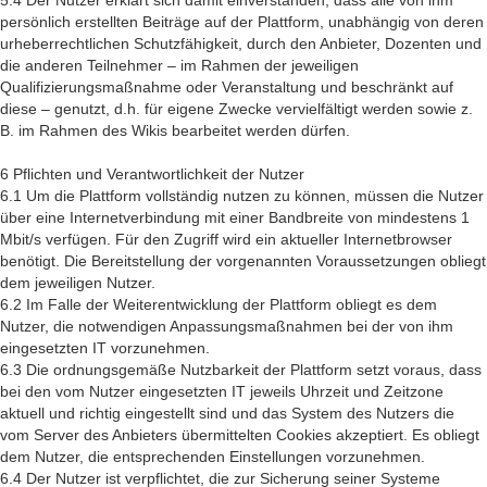
5.4 Der Nutzer erklärt sich damit einverstanden, dass alle von ihm
persönlich erstellten Beiträge auf der Plattform, unabhängig von deren
urheberrechtlichen Schutzfähigkeit, durch den Anbieter, Dozenten und
die anderen Teilnehmer – im Rahmen der jeweiligen
Qualifizierungsmaßnahme oder Veranstaltung und beschränkt auf
diese – genutzt, d.h. für eigene Zwecke vervielfältigt werden sowie z.
B. im Rahmen des Wikis bearbeitet werden dürfen.
6 Pflichten und Verantwortlichkeit der Nutzer
6.1 Um die Plattform vollständig nutzen zu können, müssen die Nutzer
über eine Internetverbindung mit einer Bandbreite von mindestens 1
Mbit/s verfügen. Für den Zugriff wird ein aktueller Internetbrowser
benötigt. Die Bereitstellung der vorgenannten Voraussetzungen obliegt
dem jeweiligen Nutzer.
6.2 Im Falle der Weiterentwicklung der Plattform obliegt es dem
Nutzer, die notwendigen Anpassungsmaßnahmen bei der von ihm
eingesetzten IT vorzunehmen.
6.3 Die ordnungsgemäße Nutzbarkeit der Plattform setzt voraus, dass
bei den vom Nutzer eingesetzten IT jeweils Uhrzeit und Zeitzone
aktuell und richtig eingestellt sind und das System des Nutzers die
vom Server des Anbieters übermittelten Cookies akzeptiert. Es obliegt
dem Nutzer, die entsprechenden Einstellungen vorzunehmen.
6.4 Der Nutzer ist verpflichtet, die zur Sicherung seiner Systeme