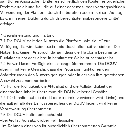
sämtlichen Ansprüchen Dritter einschließlich den Kosten erforderlicher
Rechtsverteidigung frei, die auf einer gesetzes- oder vertragswidrigen
Verwendung der Plattform durch ihn beruhen oder in seinem Auftrag
bzw. mit seiner Duldung durch Unberechtigte (insbesondere Dritte)
erfolgen.
7 Gewährleistung und Haftung
7.1 Die DGUV stellt den Nutzern die Plattform „wie sie ist“ zur
Verfügung. Es wird keine bestimmte Beschaffenheit vereinbart. Der
Nutzer hat keinen Anspruch darauf, dass die Plattform bestimmte
Funktionen hat oder diese in bestimmter Weise ausgestaltet ist.
7.2 Es wird keine Verfügbarkeitszusage übernommen. Die DGUV
übernimmt keine Gewähr, dass die Programmfunktionen den
Anforderungen des Nutzers genügen oder in der von ihm getroffenen
Auswahl zusammenarbeiten.
7.3 Für die Richtigkeit, die Aktualität und die Vollständigkeit der
eingestellten Inhalte übernimmt die DGUV keinerlei Gewähr.
7.4 Für Inhalte, auf die direkt oder indirekt verwiesen wird (Links) und
die außerhalb des Einflussbereiches der DGUV liegen, wird keine
Verantwortung übernommen.
7.5 Die DGUV haftet unbeschränkt:
–bei Arglist, Vorsatz, grober Fahrlässigkeit;
–im Rahmen einer von ihr ausdrücklich übernommenen Garantie;