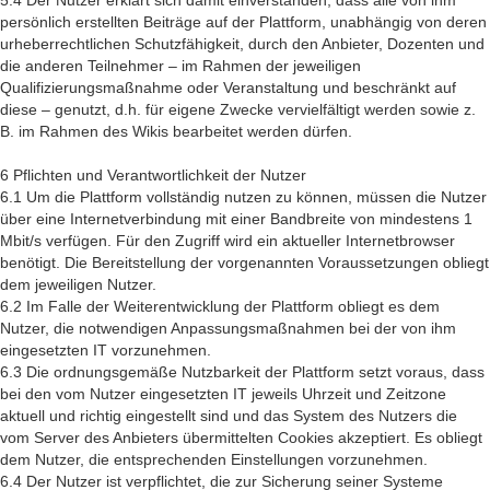
5.4 Der Nutzer erklärt sich damit einverstanden, dass alle von ihm
persönlich erstellten Beiträge auf der Plattform, unabhängig von deren
urheberrechtlichen Schutzfähigkeit, durch den Anbieter, Dozenten und
die anderen Teilnehmer – im Rahmen der jeweiligen
Qualifizierungsmaßnahme oder Veranstaltung und beschränkt auf
diese – genutzt, d.h. für eigene Zwecke vervielfältigt werden sowie z.
B. im Rahmen des Wikis bearbeitet werden dürfen.
6 Pflichten und Verantwortlichkeit der Nutzer
6.1 Um die Plattform vollständig nutzen zu können, müssen die Nutzer
über eine Internetverbindung mit einer Bandbreite von mindestens 1
Mbit/s verfügen. Für den Zugriff wird ein aktueller Internetbrowser
benötigt. Die Bereitstellung der vorgenannten Voraussetzungen obliegt
dem jeweiligen Nutzer.
6.2 Im Falle der Weiterentwicklung der Plattform obliegt es dem
Nutzer, die notwendigen Anpassungsmaßnahmen bei der von ihm
eingesetzten IT vorzunehmen.
6.3 Die ordnungsgemäße Nutzbarkeit der Plattform setzt voraus, dass
bei den vom Nutzer eingesetzten IT jeweils Uhrzeit und Zeitzone
aktuell und richtig eingestellt sind und das System des Nutzers die
vom Server des Anbieters übermittelten Cookies akzeptiert. Es obliegt
dem Nutzer, die entsprechenden Einstellungen vorzunehmen.
6.4 Der Nutzer ist verpflichtet, die zur Sicherung seiner Systeme