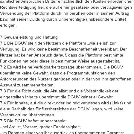
sämtlichen Ansprüchen Dritter einschließlich den Kosten erforderlicher
Rechtsverteidigung frei, die auf einer gesetzes- oder vertragswidrigen
Verwendung der Plattform durch ihn beruhen oder in seinem Auftrag
bzw. mit seiner Duldung durch Unberechtigte (insbesondere Dritte)
erfolgen.
7 Gewährleistung und Haftung
7.1 Die DGUV stellt den Nutzern die Plattform „wie sie ist“ zur
Verfügung. Es wird keine bestimmte Beschaffenheit vereinbart. Der
Nutzer hat keinen Anspruch darauf, dass die Plattform bestimmte
Funktionen hat oder diese in bestimmter Weise ausgestaltet ist.
7.2 Es wird keine Verfügbarkeitszusage übernommen. Die DGUV
übernimmt keine Gewähr, dass die Programmfunktionen den
Anforderungen des Nutzers genügen oder in der von ihm getroffenen
Auswahl zusammenarbeiten.
7.3 Für die Richtigkeit, die Aktualität und die Vollständigkeit der
eingestellten Inhalte übernimmt die DGUV keinerlei Gewähr.
7.4 Für Inhalte, auf die direkt oder indirekt verwiesen wird (Links) und
die außerhalb des Einflussbereiches der DGUV liegen, wird keine
Verantwortung übernommen.
7.5 Die DGUV haftet unbeschränkt:
–bei Arglist, Vorsatz, grober Fahrlässigkeit;
–im Rahmen einer von ihr ausdrücklich übernommenen Garantie;